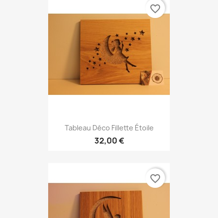
favorite_border
Tableau Déco Fillette Étoile
32,00 €
favorite_border