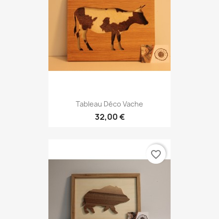
Tableau Déco Vache
32,00 €
favorite_border