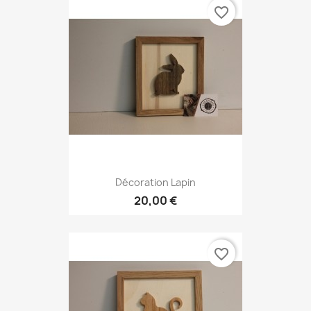
favorite_border
Décoration Lapin
20,00 €
favorite_border