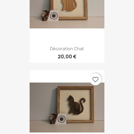
Décoration Chat
20,00 €
favorite_border