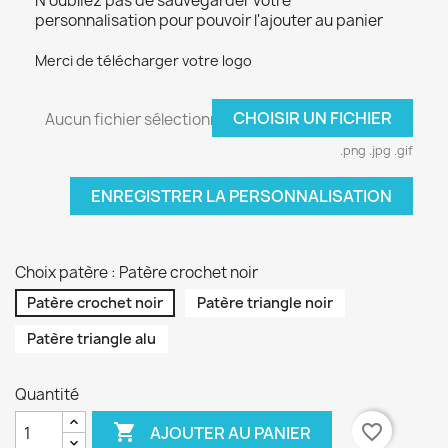
N'oubliez pas de sauvegarder votre
personnalisation pour pouvoir l'ajouter au panier
Merci de télécharger votre logo
CHOISIR UN FICHIER
Aucun fichier sélectionné
.png .jpg .gif
ENREGISTRER LA PERSONNALISATION
Choix patère : Patère crochet noir
Patère crochet noir
Patère triangle noir
Patère triangle alu
Quantité

favorite_border
AJOUTER AU PANIER