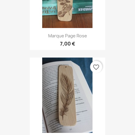
Marque Page Rose
7,00 €
favorite_border